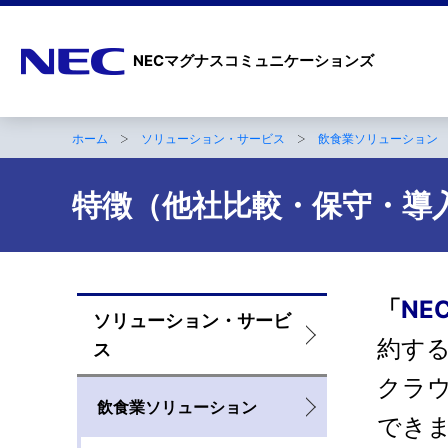
ナ
NECマグナスコミュニケーションズ
ビ
ゲ
ホーム
ソリューション・サービス
飲食業ソリューション
ー
B
シ
r
特徴（他社比較・保守・導
ョ
e
ン
a
d
「
NE
ソリューション・サービ
ロ
c
約する
ス
ー
r
クラ
カ
飲食業ソリューション
u
でき
ル