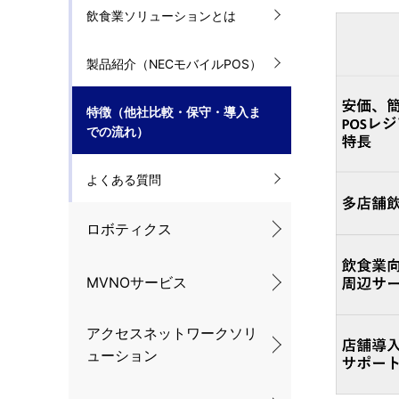
m
飲食業ソリューションとは
ナ
b
ビ
製品紹介（NECモバイルPOS）
n
ゲ
a
特徴（他社比較・保守・導入ま
ー
での流れ）
v
シ
i
よくある質問
ョ
g
ロボティクス
ン
a
t
MVNOサービス
i
アクセスネットワークソリ
o
ューション
n