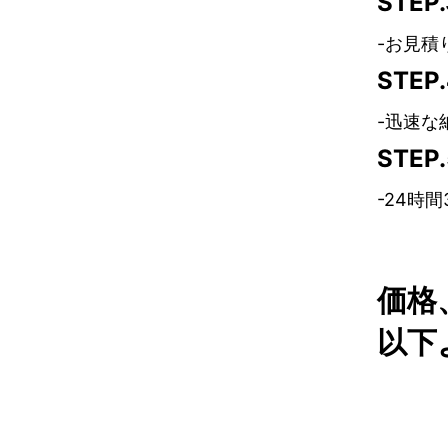
STE
-お見積
STE
-迅速な
STE
-24時
価格
以下