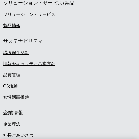
ソリューション・サービス/製品
n
ー
ソリューション・サービス
a
シ
製品情報
v
ョ
i
サステナビリティ
ン
g
環境保全活動
a
情報セキュリティ基本方針
t
品質管理
i
CS活動
o
女性活躍推進
n
企業情報
企業理念
社長ごあいさつ