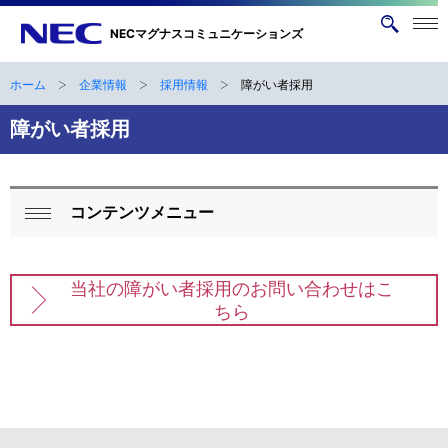
メニ
NECマグナスコミュニケーションズ
サ
ュー
イ
を開
く
ト
ホーム
企業情報
採用情報
障がい者採用
ナ
B
内
ビ
障がい者採用
検
r
索
ゲ
e
ー
a
コンテンツメニュー
シ
ロ
閉
d
ョ
ー
じ
ン
c
る
当社の障がい者採用のお問い合わせはこ
カ
ちら
r
ル
u
ナ
m
ビ
b
ゲ