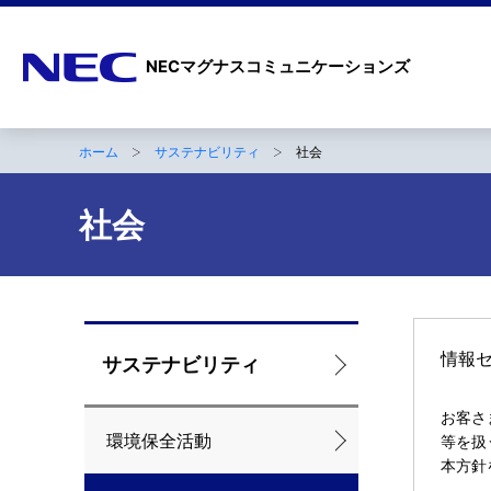
ナ
NECマグナスコミュニケーションズ
ビ
ゲ
ホーム
サステナビリティ
社会
ー
B
シ
r
社会
ョ
e
ン
a
d
ロ
情報
サステナビリティ
c
ー
r
お客さ
カ
環境保全活動
等を扱
u
本方針
ル