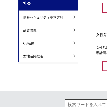
m
社会
ナ
b
ビ
情報セキュリティ基本方針
n
ゲ
a
品質管理
ー
女性
v
シ
CS活動
i
女性活
ョ
動計画
g
女性活躍推進
ン
a
t
i
o
n