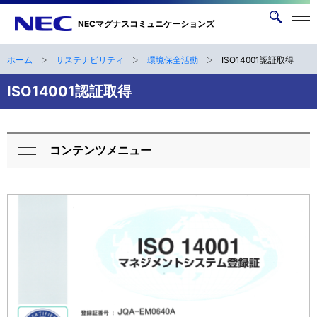
メニ
NECマグナスコミュニケーションズ
サ
ュー
イ
を開
く
ト
ホーム
サステナビリティ
環境保全活動
ISO14001認証取得
ナ
B
内
ビ
ISO14001認証取得
検
r
索
ゲ
e
ー
a
コンテンツメニュー
シ
ロ
閉
d
ョ
ー
じ
ン
c
る
カ
r
ル
u
ナ
m
ビ
b
ゲ