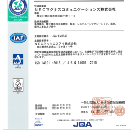
n
ー
a
シ
v
ョ
i
ン
g
a
t
i
o
n