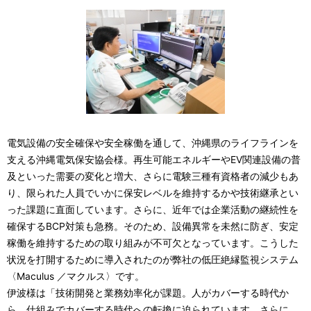
電気設備の安全確保や安全稼働を通して、沖縄県のライフラインを
支える沖縄電気保安協会様。再生可能エネルギーやEV関連設備の普
及といった需要の変化と増大、さらに電験三種有資格者の減少もあ
り、限られた人員でいかに保安レベルを維持するかや技術継承とい
った課題に直面しています。さらに、近年では企業活動の継続性を
確保するBCP対策も急務。そのため、設備異常を未然に防ぎ、安定
稼働を維持するための取り組みが不可欠となっています。こうした
状況を打開するために導入されたのが弊社の低圧絶縁監視システム
〈Maculus ／マクルス〉です。
伊波様は「技術開発と業務効率化が課題。人がカバーする時代か
ら、仕組みでカバーする時代への転換に迫られています。さらに、