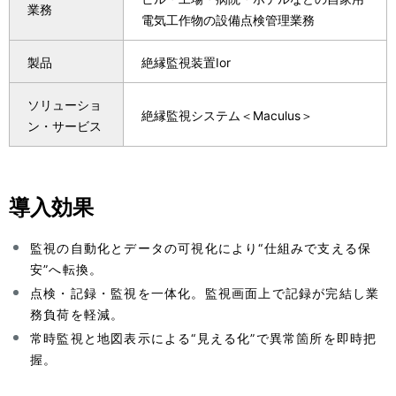
業務
ゲ
n
電気工作物の設備点検管理業務
ー
a
製品
絶縁監視装置Ior
シ
v
ソリューショ
ョ
i
絶縁監視システム＜Maculus＞
ン・サービス
ン
g
a
導入効果
t
i
監視の自動化とデータの可視化により“仕組みで支える保
安”へ転換。
o
点検・記録・監視を一体化。監視画面上で記録が完結し業
n
務負荷を軽減。
常時監視と地図表示による“見える化”で異常箇所を即時把
握。