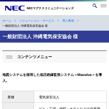
メニ
NECマグナスコミュニケーションズ
サ
ュー
イ
を開
く
ト
ホーム
ソリューション・サービス
導入事例
ナ
B
内
一般財団法人 沖縄電気保安協会 様
ビ
検
r
一般財団法人 沖縄電気保安協会 様
索
ゲ
e
ー
a
シ
コンテンツメニュー
ロ
d
ョ
閉
ー
ン
c
じ
る
地図システムを採用した低圧絶縁監視システム＜Maculus＞を導
カ
r
入。
ル
u
ナ
m
業種
電気保安法人
ビ
b
ビル・工場・病院・ホテルなどの自家用