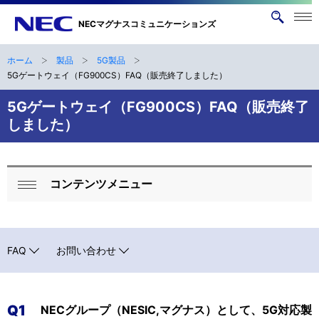
メニ
NECマグナスコミュニケーションズ
サ
ュー
イ
を開
く
ト
ホーム
製品
5G製品
ナ
B
内
5Gゲートウェイ（FG900CS）FAQ（販売終了しました）
ビ
検
r
5Gゲートウェイ（FG900CS）FAQ（販売終了
索
ゲ
e
しました）
ー
a
シ
d
ョ
コンテンツメニュー
ロ
閉
ン
c
ー
じ
r
る
カ
FAQ
お問い合わせ
u
ル
m
ナ
b
Q1
NECグループ（NESIC,マグナス）として、5G対応製