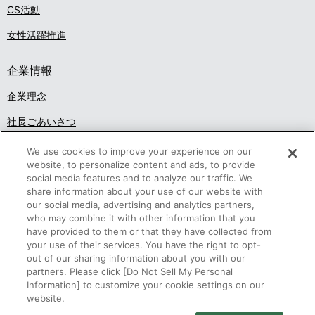
CS活動
女性活躍推進
企業情報
企業理念
社長ごあいさつ
沿革
We use cookies to improve your experience on our
website, to personalize content and ads, to provide
概要・組織
social media features and to analyze our traffic. We
share information about your use of our website with
アクセス
our social media, advertising and analytics partners,
who may combine it with other information that you
調達活動
have provided to them or that they have collected from
your use of their services. You have the right to opt-
事業概要
out of our sharing information about you with our
partners. Please click [Do Not Sell My Personal
採用情報
Information] to customize your cookie settings on our
website.
電子公告
個人情報保護
ご利用条件
お問い合わせ