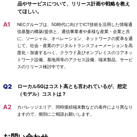
ビ
品やサービスについて、リリース計画や戦略を教え
n
てほしい。
ゲ
a
ー
A1
NECグループは、5G時代に向けてICT技術を活用した情報通
v
信基盤の構築/提供と、通信事業者や多様な産業・企業と共
シ
に、ソーシャル、オペレーション、ネットワークの変革を通
i
ョ
じて、社会・産業のデジタルトランスフォーメーションを高
g
度化・加速するべく、クラウド及びオンプレミスのコアネッ
ン
トワーク設備、基地局等のアクセス設備、端末製品、サービ
a
スのリリース検討中です。
t
i
Q2
ローカル5Gはコスト高とも言われているが、想定
（モデル）コストは？
o
A2
n
カバレッジエリア、同時接続端末数などの条件により異なり
ますので、個別にご相談お願いします。
お問い合わせ