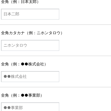
全角（例：日本太郎）
苦情の申出
通知、開示、訂正、追加又は削除、利用停止、消去又は第三者
全角カタカナ（例：ニホンタロウ）
ます）。
でお客様本人の個人データに限定されます。個人情報の開示等
るいは苦情の内容を明記のうえ申請ください。
全角（例：●●株式会社）
たはき損の防止と是正、その他個人情報の安全管理のために必
全角（例：●●事業部）