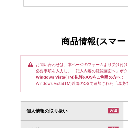
（4）委託
当社は、お客様の個人情報を、上記(2)に関
務付けるための契約を締結するとともに、委
（5）個人情報の提供がなかった場合にお客
商品情報(スマ
お客様が必須項目を入力しない場合、当社は
（6）非個人情報の統計的利用
お客様は、当社が、個人情報から個人の特定
お問い合わせは、本ページのフォームより受け付け
す。
必要事項を入力し、「記入内容の確認画面へ」ボタ
Windows Vista(TM)以降のOSをご利用の方へ：
（7）本人が容易に認識できない方法による
Windows Vista(TM)以降のOSで追加され
クッキー等を用いるなどして、本人が容易に
（8）個人情報の管理
【個人情報保護相談窓口】
個人情報の取り扱い
必須
住所：
〒212-0031 神奈川県川崎市幸区
窓口名：
NECマグナスコミュニケーショ