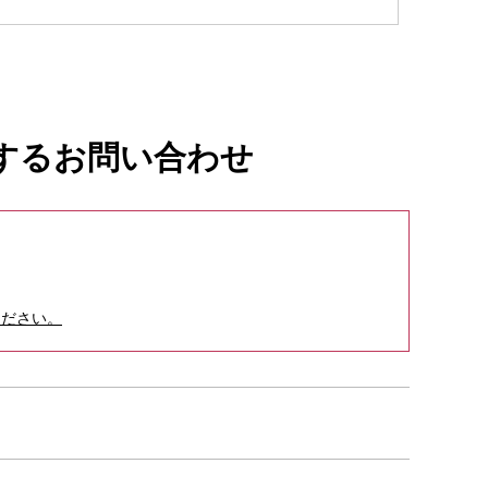
当社は、当該委託先との間で個人情報の保護を義
な監督を行います。
するお問い合わせ
あらかじめご了承ください。
の目的に利用することがあることを了承しま
ください。
。