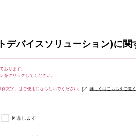
連する業務の委託先に委託することができるものとします。 
託した個人情報の当該委託先における管理につき必要かつ適切
様に生じる結果
ートデバイスソリューション)に関
、必要な情報提供を行うことができない場合がありますので、
を不能とするデータを抽出し、当該データを統計、分析その他
ております。
ンをクリックしてください。
個人情報の取得
た「環境依存文字」はご使用にならないでください。
詳しくはこちらをご覧
認識できない方法による個人情報の取得を行うことがあります
同意します
新小倉1-2
ンズ株式会社