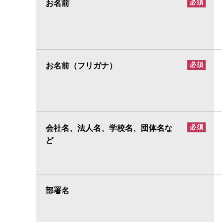
お名前
必須
部門：
個人情報保護相談窓口
E-mail：
privacy@ml.magnus.nec.co.jp
（9）個人情報についての開示等の求め及び
お客様は、個人情報につき、その利用目的の
お名前（フリガナ）
必須
らの請求を総称して「開示等の求め」といい
ここで言う開示可能な個人情報とは、あくま
は、上記(8)にて承りますので、請求内容あ
（10）個人情報の安全管理措置
会社名、法人名、学校名、団体名な
必須
取得した個人情報については、漏洩、減失ま
ど
部署名