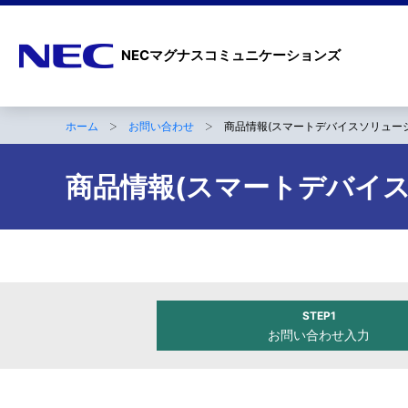
ナ
NECマグナスコミュニケーションズ
ビ
ゲ
ホーム
お問い合わせ
商品情報(スマートデバイスソリュー
ー
B
シ
r
商品情報(スマートデバイ
ョ
e
ン
a
d
c
STEP1
お問い合わせ入力
r
u