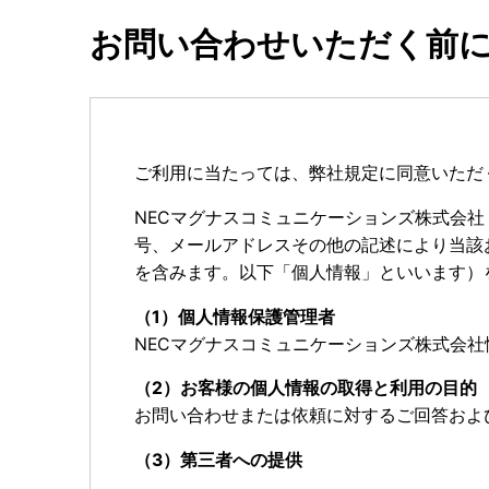
m
お問い合わせいただく前
b
n
a
v
ご利用に当たっては、弊社規定に同意いただ
i
NECマグナスコミュニケーションズ株式会
号、メールアドレスその他の記述により当該
g
を含みます。以下「個人情報」といいます）
a
（1）個人情報保護管理者
t
NECマグナスコミュニケーションズ株式会
i
（2）お客様の個人情報の取得と利用の目的
お問い合わせまたは依頼に対するご回答およ
o
（3）第三者への提供
n
当社は、お客様から取得した個人情報を、当