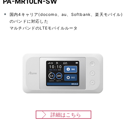
PA-MR10LN-SW
ゲ
n
ー
国内4キャリア(docomo、au、Softbank、楽天モバイル)
a
のバンドに対応した
シ
v
マルチバンドのLTEモバイルルータ
ョ
i
ン
g
a
t
i
o
n
詳細はこちら