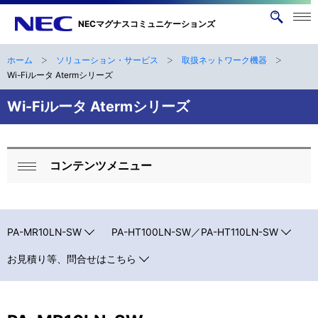
メニ
NECマグナスコミュニケーションズ
サ
ュー
イ
を開
く
ト
ホーム
ソリューション・サービス
取扱ネットワーク機器
ナ
B
内
Wi-Fiルータ Atermシリーズ
ビ
検
r
Wi-Fiルータ Atermシリーズ
索
ゲ
e
ー
a
シ
コンテンツメニュー
ロ
d
ョ
閉
ー
ン
c
じ
る
カ
r
PA-MR10LN-SW
PA-HT100LN-SW／PA-HT110LN-SW
ル
u
お見積り等、問合せはこちら
ナ
m
ビ
b