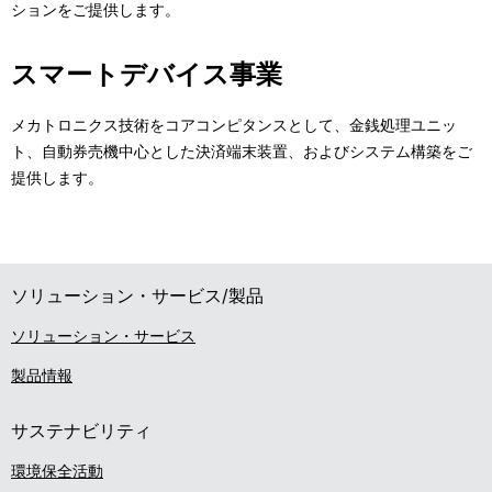
ションをご提供します。
n
ー
a
スマートデバイス事業
シ
v
ョ
メカトロニクス技術をコアコンピタンスとして、金銭処理ユニッ
i
ト、自動券売機中心とした決済端末装置、およびシステム構築をご
ン
提供します。
g
a
t
ソリューション・サービス/製品
i
ソリューション・サービス
o
製品情報
n
サステナビリティ
環境保全活動