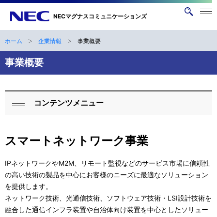
メニ
NECマグナスコミュニケーションズ
サ
ュー
イ
を開
く
ト
ホーム
企業情報
事業概要
ナ
B
内
ビ
事業概要
検
r
索
ゲ
e
ー
a
コンテンツメニュー
シ
ロ
閉
d
ョ
ー
じ
ン
c
スマートネットワーク事業
る
カ
r
ル
IPネットワークやM2M、リモート監視などのサービス市場に信頼性
u
の高い技術の製品を中心にお客様のニーズに最適なソリューション
ナ
を提供します。
m
ビ
ネットワーク技術、光通信技術、ソフトウェア技術・LSI設計技術を
b
融合した通信インフラ装置や自治体向け装置を中心としたソリュー
ゲ