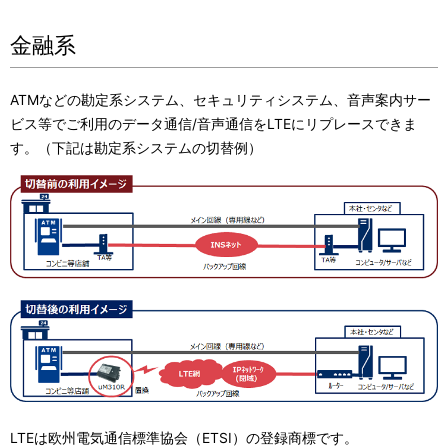
ゲ
n
金融系
ー
a
シ
v
ATMなどの勘定系システム、セキュリティシステム、音声案内サー
ョ
ビス等でご利用のデータ通信/音声通信をLTEにリプレースできま
i
す。（下記は勘定系システムの切替例）
ン
g
a
t
i
o
n
LTEは欧州電気通信標準協会（ETSI）の登録商標です。