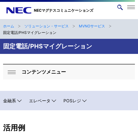
メニ
NECマグナスコミュニケーションズ
サ
ュー
イ
を開
く
ト
ホーム
ソリューション・サービス
MVNOサービス
ナ
B
内
固定電話/PHSマイグレーション
ビ
検
r
固定電話/PHSマイグレーション
索
ゲ
e
ー
a
シ
コンテンツメニュー
ロ
d
ョ
閉
ー
ン
c
じ
る
カ
r
金融系
エレベータ
POSレジ
ル
u
ナ
m
活用例
ビ
b