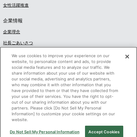
女性活躍推進
企業情報
企業理念
社長ごあいさつ
沿革
We use cookies to improve your experience on our
website, to personalize content and ads, to provide
概要・組織
social media features and to analyze our traffic. We
share information about your use of our website with
アクセス
our social media, advertising and analytics partners,
who may combine it with other information that you
調達活動
have provided to them or that they have collected from
your use of their services. You have the right to opt-
事業概要
out of our sharing information about you with our
partners. Please click [Do Not Sell My Personal
採用情報
Information] to customize your cookie settings on our
website.
電子公告
個人情報保護
ご利用条件
お問い合わせ
Do Not Sell My Personal Information
Accept Cookies
Copyright © NEC Magnus Communications, Ltd. 2003-2026. All rights reserved.