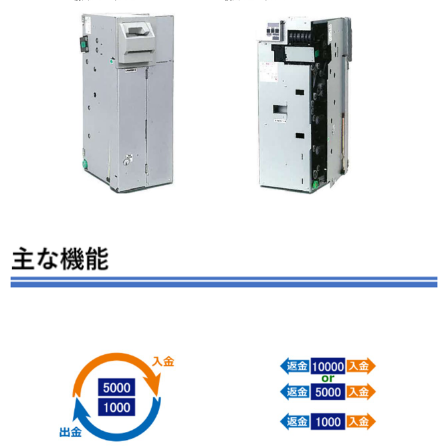
n
ー
a
シ
v
ョ
i
ン
g
a
t
i
o
n