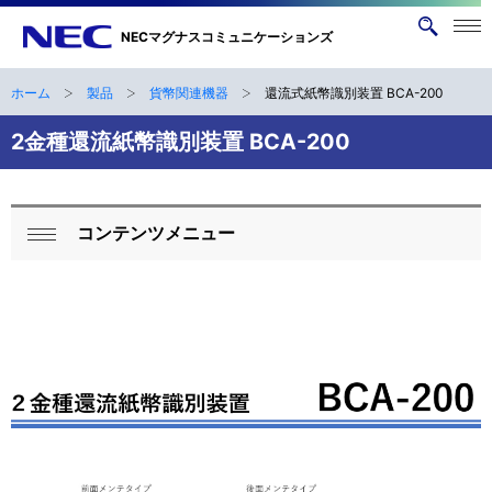
メニ
NECマグナスコミュニケーションズ
サ
ュー
イ
を開
く
ト
ホーム
製品
貨幣関連機器
還流式紙幣識別装置 BCA-200
ナ
B
内
ビ
2金種還流紙幣識別装置 BCA-200
検
r
索
ゲ
e
ー
a
コンテンツメニュー
シ
ロ
開
d
ョ
ー
く
ン
c
カ
r
ル
u
ナ
m
ビ
b
ゲ