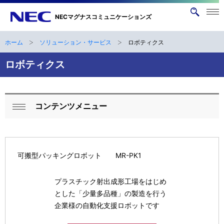
メニ
NECマグナスコミュニケーションズ
サ
ュー
イ
を開
く
ト
ホーム
ソリューション・サービス
ロボティクス
ナ
B
内
ビ
ロボティクス
検
r
索
ゲ
e
ー
a
コンテンツメニュー
シ
ロ
閉
d
ョ
ー
じ
ン
c
る
カ
可搬型パッキングロボット MR-PK1
r
ル
u
プラスチック射出成形工場をはじめ
ナ
とした「少量多品種」の製造を行う
m
ビ
企業様の自動化支援ロボットです
b
ゲ