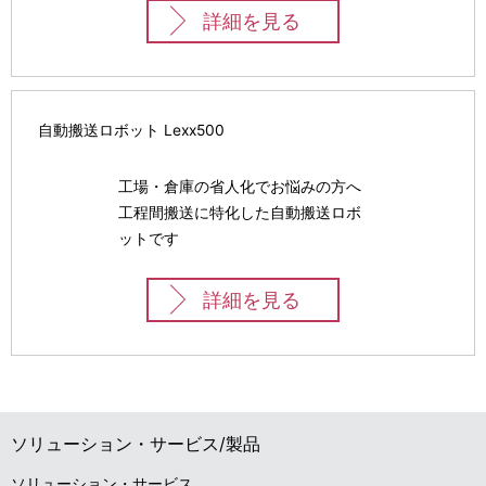
n
詳細を見る
ー
a
シ
v
ョ
自動搬送ロボット Lexx500
i
ン
g
工場・倉庫の省人化でお悩みの方へ
工程間搬送に特化した自動搬送ロボ
a
ットです
t
詳細を見る
i
o
n
ソリューション・サービス/製品
ソリューション・サービス